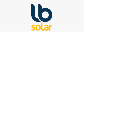
Sede
Rua Luiz Lazzaretti, 192 Valinhos - SP
13279-010
19 3112 4900
Marketing@lbsolar.com.br
Perguntas
Para qualquer pergunta, dúvida ou
comentário, escreva para:
contato@lbsolar.com.br